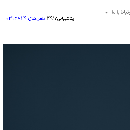
رتباط با ما
پشتیبانی24/7
:
تلفن‌های 0313814